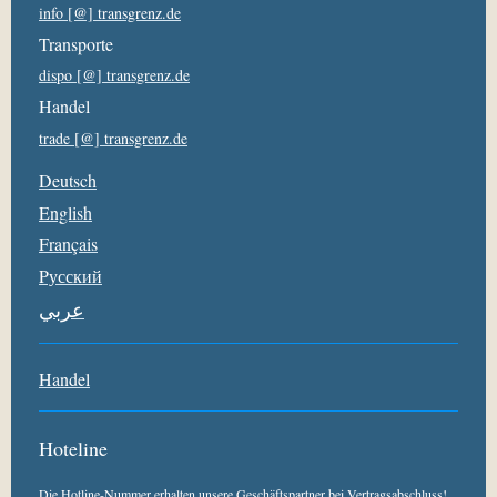
info [@] transgrenz.de
Transporte
dispo [@] transgrenz.de
Handel
trade [@] transgrenz.de
Deutsch
English
Français
Pусский
عربي
Handel
Hoteline
Die Hotline-Nummer erhalten unsere Geschäftspartner bei Vertragsabschluss!