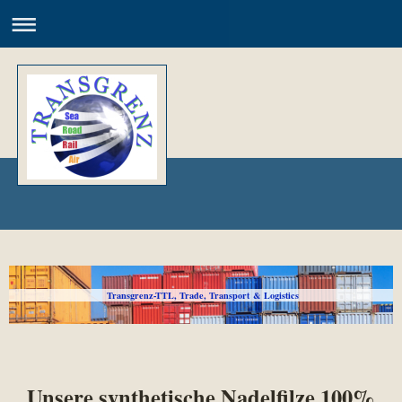
Transgrenz-TTL, Trade, Transport & Logistics
Unsere synthetische Nadelfilze 100%