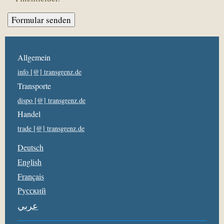
Allgemein
info [@] transgrenz.de
Transporte
dispo [@] transgrenz.de
Handel
trade [@] transgrenz.de
Deutsch
English
Français
Pусский
عربي