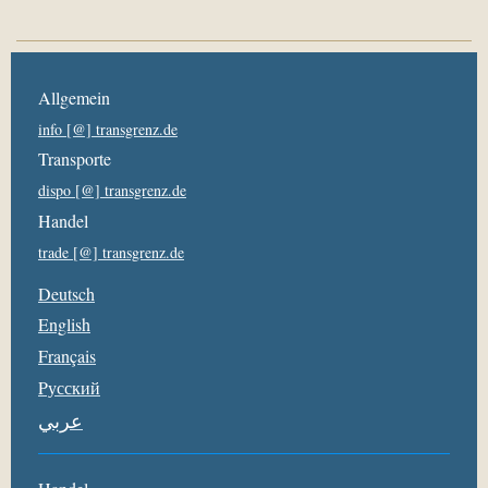
Allgemein
info [@] transgrenz.de
Transporte
dispo [@] transgrenz.de
Handel
trade [@] transgrenz.de
Deutsch
English
Français
Pусский
عربي