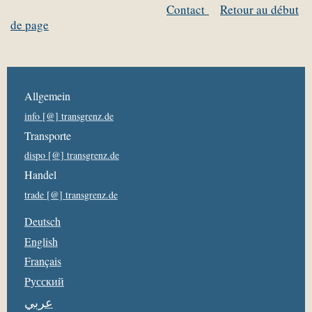
Contact
Retour au début
de page
Allgemein
info [@] transgrenz.de
Transporte
dispo [@] transgrenz.de
Handel
trade [@] transgrenz.de
Deutsch
English
Français
Pусский
عربي