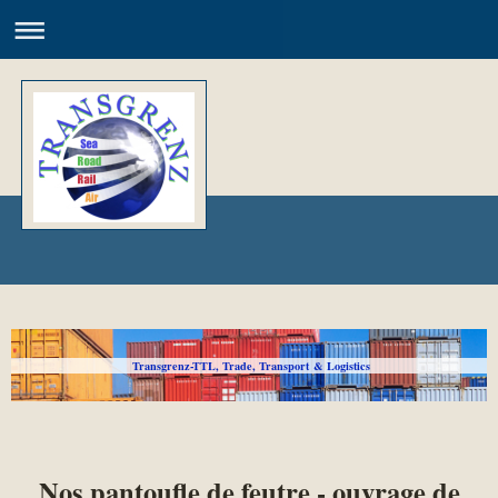
Transgrenz-TTL, Trade, Transport & Logistics
Nos pantoufle de feutre - ouvrage de