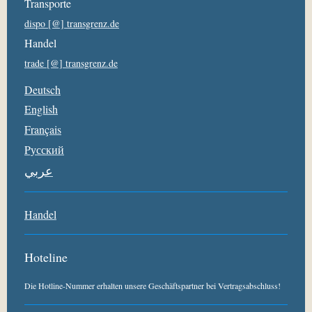
Transporte
dispo [@] transgrenz.de
Handel
trade [@] transgrenz.de
Deutsch
English
Français
Pусский
عربي
Handel
Hoteline
Die Hotline-Nummer erhalten unsere Geschäftspartner bei Vertragsabschluss!