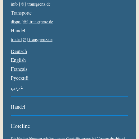
info [@] transgrenz.de
Transporte
dispo [@] transgrenz.de
Handel
trade [@] transgrenz.de
Deutsch
English
Français
Pусский
عربي
Handel
Hoteline
Die Hotline-Nummer erhalten unsere Geschäftspartner bei Vertragsabschluss!